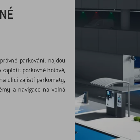
DNÉ
 správné parkování, najdou
 zaplatit parkovné hotově,
a ulici zajistí parkomaty,
émy a navigace na volná