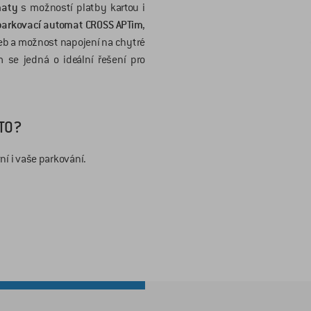
maty
s možností platby kartou i
parkovací automat CROSS APTim
,
eb a možnost napojení na chytré
m se jedná o ideální řešení pro
TO?
ní i vaše parkování.