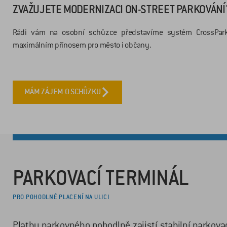
ZVAŽUJETE MODERNIZACI ON-STREET PARKOVÁNÍ
Rádi vám na osobní schůzce představíme systém CrossPar
maximálním přínosem pro město i občany.
MÁM ZÁJEM O SCHŮZKU
PARKOVACÍ TERMINÁL
PRO POHODLNÉ PLACENÍ NA ULICI
Platbu parkovného pohodlně zajistí stabilní parkov