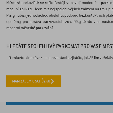
Městská parkoviště se stále častěji vybavují moderními
parko
mobilní aplikací. Jedním z nejspolehlivějších zařízení na trhu je
který nabízí jednoduchou obsluhu, podporu bezkontaktních plat
systémy pro správu
parkovacích zón
. Díky těmto vlastnoste
moderní
městské parkování
.
HLEDÁTE SPOLEHLIVÝ PARKOMAT PRO VAŠE MĚS
Domluvte si nezávaznou prezentaci a zjistěte, jak APTim zefektiv
MÁM ZÁJEM O SCHŮZKU