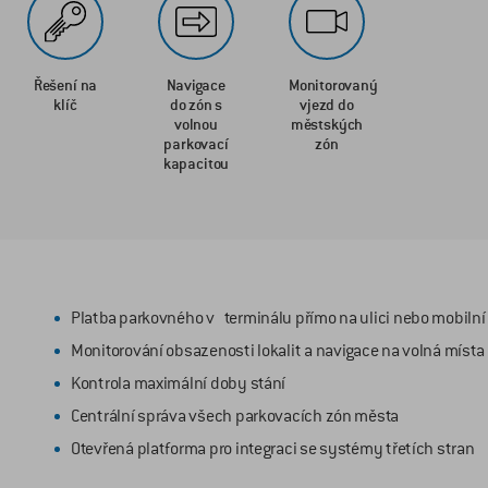
Řešení na
Navigace
Monitorovaný
klíč
do zón s
vjezd do
volnou
městských
parkovací
zón
kapacitou
Platba parkovného v terminálu přímo na ulici nebo mobilní
Monitorování obsazenosti lokalit a navigace na volná místa
Kontrola maximální doby stání
Centrální správa všech parkovacích zón města
Otevřená platforma pro integraci se systémy třetích stran