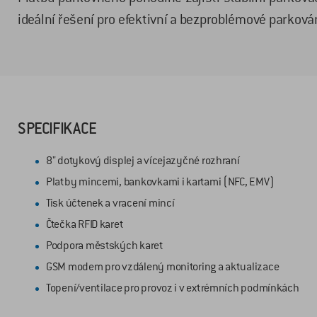
ideální řešení pro efektivní a bezproblémové parkování
SPECIFIKACE
8" dotykový displej a vícejazyčné rozhraní
Platby mincemi, bankovkami i kartami (NFC, EMV)
Tisk účtenek a vracení mincí
Čtečka RFID karet
Podpora městských karet
GSM modem pro vzdálený monitoring a aktualizace
Topení/ventilace pro provoz i v extrémních podmínkách