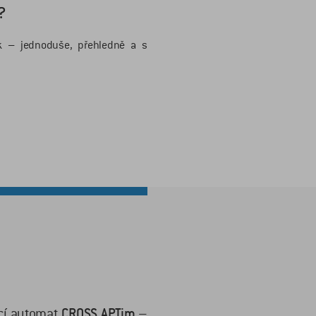
?
k – jednoduše, přehledně a s
ací automat
CROSS APTim
–