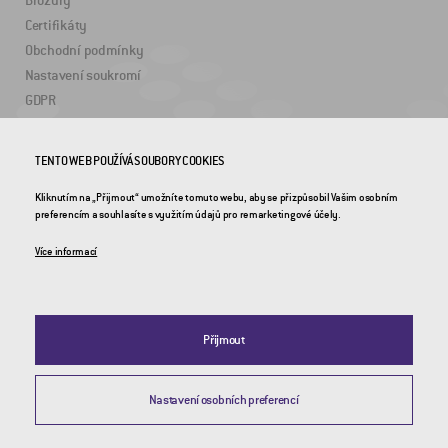
Brožury
Certifikáty
Obchodní podmínky
Nastavení soukromí
GDPR
ZAJÍMAVÉ ODKAZY
TENTO WEB POUŽÍVÁ SOUBORY COOKIES
Kliknutím na „Přijmout“ umožníte tomuto webu, aby se přizpůsobil Vašim osobním
2DRoad
preferencím a souhlasíte s využitím údajů pro remarketingové účely.
Invipo
Více informací
Přijmout
Nastavení osobních preferencí
© 2026 CROSS Zlín, a.s. / Všechna práva vyhrazena / Webdesign by
Studio 9