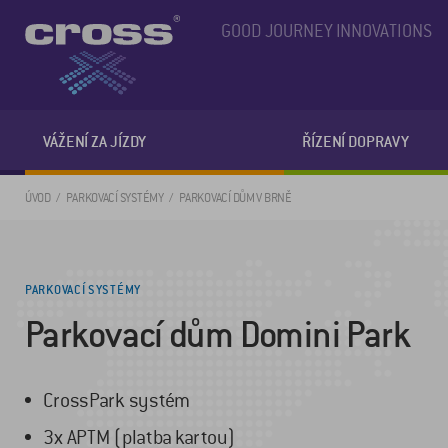
GOOD JOURNEY INNOVATIONS
VÁŽENÍ ZA JÍZDY
ŘÍZENÍ DOPRAVY
ÚVOD
PARKOVACÍ SYSTÉMY
PARKOVACÍ DŮM V BRNĚ
PARKOVACÍ SYSTÉMY
Parkovací dům Domini Park
CrossPark systém
3x APTM (platba kartou)