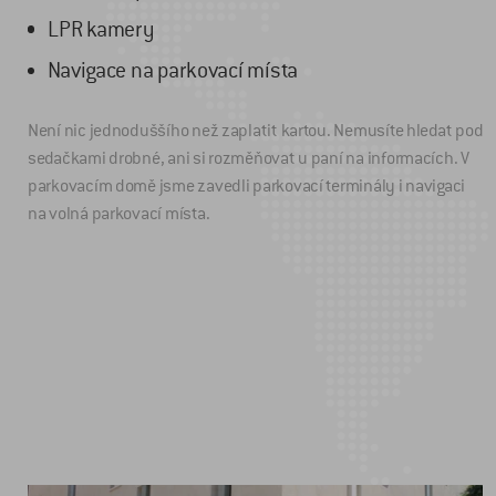
LPR kamery
Navigace na parkovací místa
Není nic jednoduššího než zaplatit kartou. Nemusíte hledat pod
sedačkami drobné, ani si rozměňovat u paní na informacích. V
parkovacím domě jsme zavedli parkovací terminály i navigaci
na volná parkovací místa.