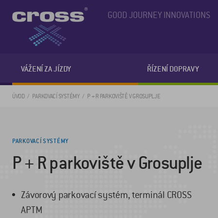
GOOD JOURNEY INNOVATIONS
VÁŽENÍ ZA JÍZDY
ŘÍZENÍ DOPRAVY
ÚVOD
PARKOVACÍ SYSTÉMY
P + R PARKOVIŠTĚ V GROSUPLJE
PARKOVACÍ SYSTÉMY
P + R parkoviště v Grosuplje
Závorový parkovací systém, terminál CROSS
APTM