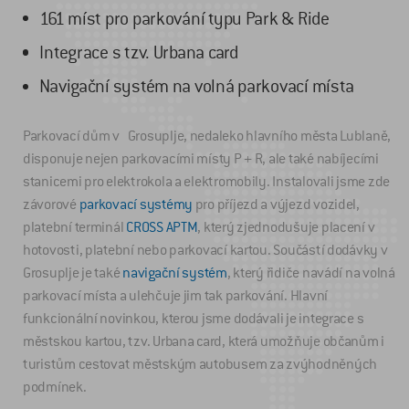
161 míst pro parkování typu Park & Ride
Integrace s tzv. Urbana card
Navigační systém na volná parkovací místa
Parkovací dům v Grosuplje, nedaleko hlavního města Lublaně,
disponuje nejen parkovacími místy P + R, ale také nabíjecími
stanicemi pro elektrokola a elektromobily. Instalovali jsme zde
závorové
parkovací systémy
pro příjezd a výjezd vozidel,
platební terminál
CROSS APTM
, který zjednodušuje placení v
hotovosti, platební nebo parkovací kartou. Součástí dodávky v
Grosuplje je také
navigační systém
, který řidiče navádí na volná
parkovací místa a ulehčuje jim tak parkování. Hlavní
funkcionální novinkou, kterou jsme dodávali je integrace s
městskou kartou, tzv. Urbana card, která umožňuje občanům i
turistům cestovat městským autobusem za zvýhodněných
podmínek.