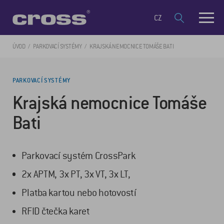
CZ
ÚVOD
PARKOVACÍ SYSTÉMY
KRAJSKÁ NEMOCNICE TOMÁŠE BATI
PARKOVACÍ SYSTÉMY
Krajská nemocnice Tomáše
Bati
Parkovací systém CrossPark
2x APTM, 3x PT, 3x VT, 3x LT,
Platba kartou nebo hotovostí
RFID čtečka karet