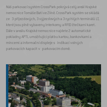
Náš parkovací systém CrossPark pokrývá celý areál Krajské
nemocnice Tomáše Bati ve Zlíně. CrossPark systém se skládá
ze 3 příjezdových, 3 výjezdových a 3 rychlých terminálů LT,
které jsou plně vybaveny Interkomy a RFID čtečkami karet.
Dále v areálu Krajské nemocnice najdete 2 automatické
pokladny APTL umožňující platbu kartou, bankovkami a
mincemi a informační displeje s indikací volných
parkovacích kapacit v parkovacím domě.