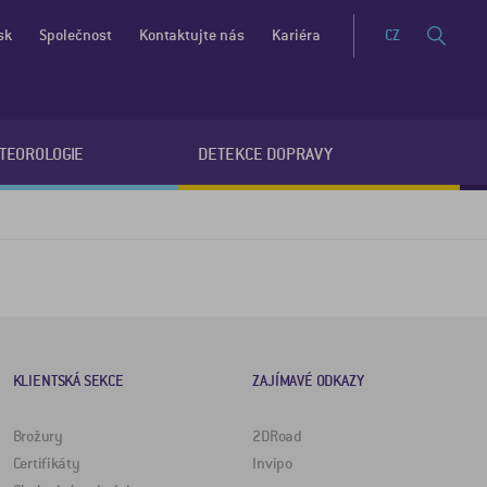
sk
Společnost
Kontaktujte nás
Kariéra
CZ
ETEOROLOGIE
DETEKCE DOPRAVY
KLIENTSKÁ SEKCE
ZAJÍMAVÉ ODKAZY
Brožury
2DRoad
Certifikáty
Invipo