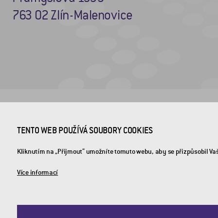
763 02 Zlín-Malenovice
© 2026 CROSS Zlín, a.s. / Všechna práva vyhrazena / Webdesign by
Studio 9
TENTO WEB POUŽÍVÁ SOUBORY COOKIES
Kliknutím na „Přijmout“ umožníte tomuto webu, aby se přizpůsobil Va
Více informací