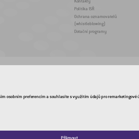
Kontakty
Politika ISŘ
Ochrana oznamovatelů
(whistleblowing)
Dotační programy
šim osobním preferencím a souhlasíte s využitím údajů pro remarketingové 
Přijmout