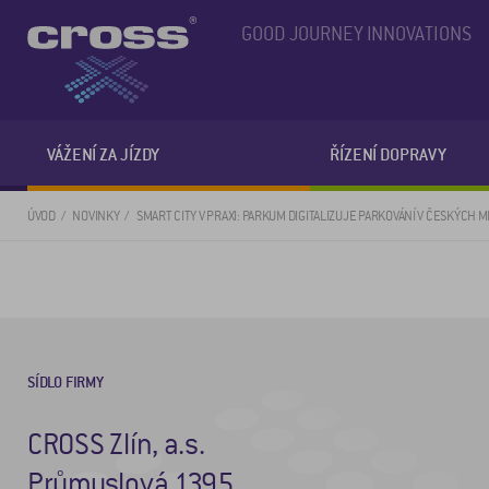
GOOD JOURNEY INNOVATIONS
VÁŽENÍ ZA JÍZDY
ŘÍZENÍ DOPRAVY
ÚVOD
NOVINKY
SMART CITY V PRAXI: PARKUM DIGITALIZUJE PARKOVÁNÍ V ČESKÝCH
SÍDLO FIRMY
CROSS Zlín, a.s.
Průmyslová 1395