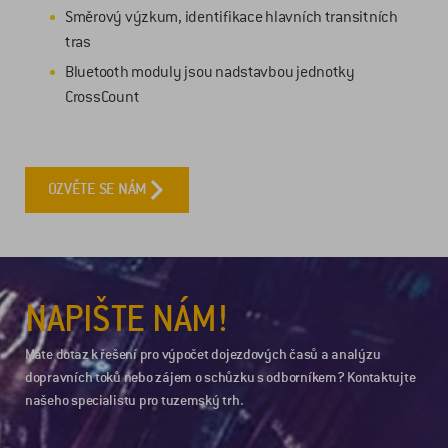
Směrový výzkum, identifikace hlavních transitních
tras
Bluetooth moduly jsou nadstavbou jednotky
CrossCount
OZVĚTE SE NÁM
NAPIŠTE NÁM!
Máte dotaz k řešení pro výpočet dojezdových časů a analýzu
dopravních toků nebo zájem o schůzku s odborníkem? Kontaktujte
našeho specialistu pro tuzemský trh.