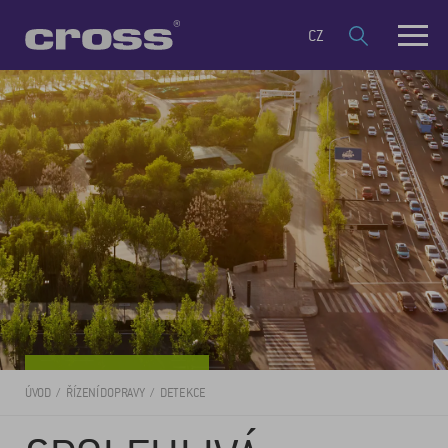
CZ
ÚVOD
ŘÍZENÍ DOPRAVY
DETEKCE