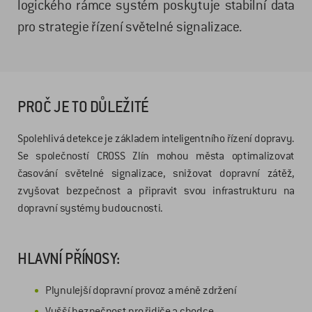
logického rámce systém poskytuje stabilní data
pro strategie řízení světelné signalizace.
PROČ JE TO DŮLEŽITÉ
Spolehlivá detekce je základem inteligentního řízení dopravy.
Se společností CROSS Zlín mohou města optimalizovat
časování světelné signalizace, snižovat dopravní zátěž,
zvyšovat bezpečnost a připravit svou infrastrukturu na
dopravní systémy budoucnosti.
HLAVNÍ PŘÍNOSY:
Plynulejší dopravní provoz a méně zdržení
Vyšší bezpečnost pro řidiče a chodce