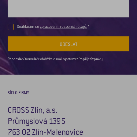
Souhlasím se
zpracováním osobních údajů.
ODESLAT
Po odeslání formuláře obdržíte e-mail s potvrzením přijetí zprávy.
SÍDLO FIRMY
CROSS Zlín, a.s.
Průmyslová 1395
763 02 Zlín-Malenovice