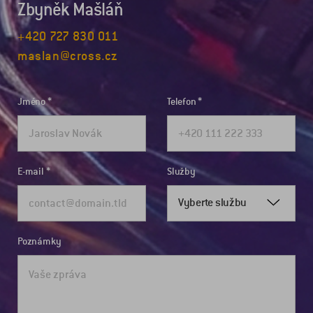
Zbyněk Mašláň
+420 727 830 011
maslan@cross.cz
Jméno
Telefon
E-mail
Služby
Vyberte službu
Poznámky