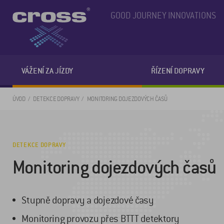
GOOD JOURNEY INNOVATIONS
VÁŽENÍ ZA JÍZDY
ŘÍZENÍ DOPRAVY
ÚVOD
DETEKCE DOPRAVY
MONITORING DOJEZDOVÝCH ČASŮ
DETEKCE DOPRAVY
Monitoring dojezdových časů
Stupně dopravy a dojezdové časy
Monitoring provozu přes BTTT detektory