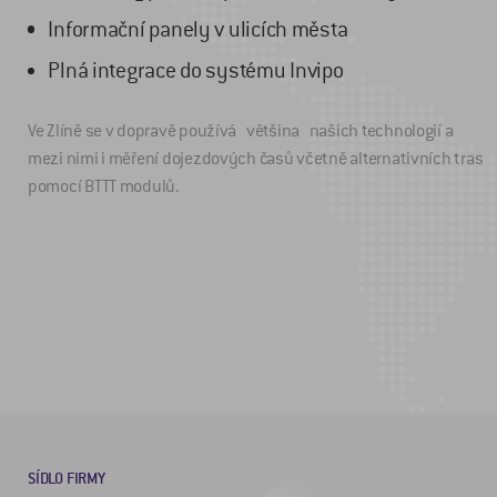
Informační panely v ulicích města
Plná integrace do systému Invipo
Ve Zlíně se v dopravě používá většina našich technologií a
mezi nimi i měření dojezdových časů včetně alternativních tras
pomocí BTTT modulů.
SÍDLO FIRMY