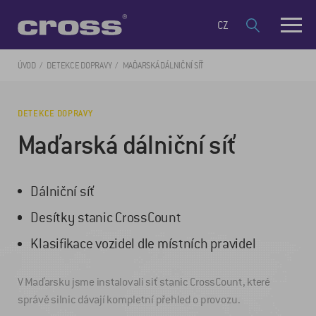
CZ
ÚVOD
DETEKCE DOPRAVY
MAĎARSKÁ DÁLNIČNÍ SÍŤ
DETEKCE DOPRAVY
Maďarská dálniční síť
Dálniční síť
Desítky stanic CrossCount
Klasifikace vozidel dle místních pravidel
V Maďarsku jsme instalovali siť stanic CrossCount, které
správě silnic dávají kompletní přehled o provozu.