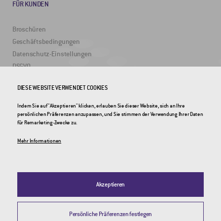
FÜR KUNDEN
Broschüren
Geschäftsbedingungen
Datenschutz-Einstellungen
DSGVO
DIESE WEBSITE VERWENDET COOKIES
NÜTZLICHE LINKS
Indem Sie auf "Akzeptieren" klicken, erlauben Sie dieser Website, sich an Ihre
persönlichen Präferenzen anzupassen, und Sie stimmen der Verwendung Ihrer Daten
2DRoad
für Remarketing-Zwecke zu.
Invipo
Mehr Informationen
Akzeptieren
Persönliche Präferenzen festlegen
© 2026 CROSS Zlín, a.s. / Alle Rechte vorbehalten / Webdesign by
Studio 9