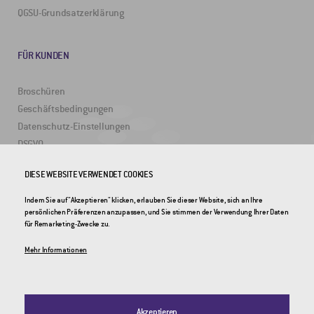
QGSU-Grundsatzerklärung
FÜR KUNDEN
Broschüren
Geschäftsbedingungen
Datenschutz-Einstellungen
DSGVO
DIESE WEBSITE VERWENDET COOKIES
NÜTZLICHE LINKS
Indem Sie auf "Akzeptieren" klicken, erlauben Sie dieser Website, sich an Ihre
persönlichen Präferenzen anzupassen, und Sie stimmen der Verwendung Ihrer Daten
2DRoad
für Remarketing-Zwecke zu.
Invipo
Mehr Informationen
Akzeptieren