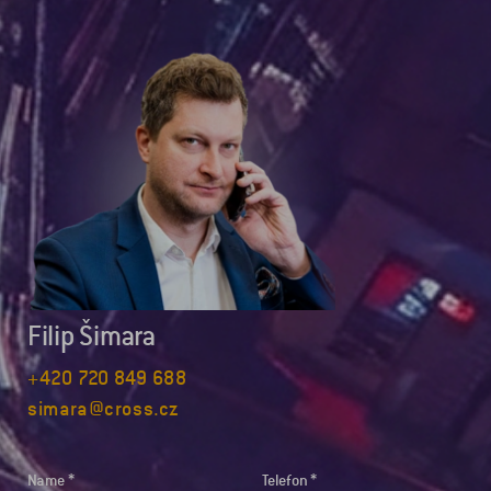
Filip Šimara
+420 720 849 688
simara@cross.cz
Name
Telefon