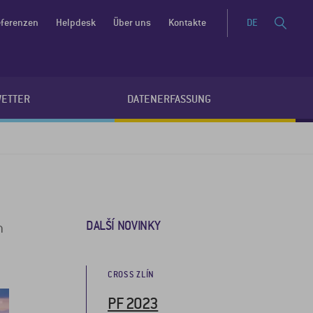
ferenzen
Helpdesk
Über uns
Kontakte
DE
WETTER
DATENERFASSUNG
DALŠÍ NOVINKY
m
CROSS ZLÍN
PF 2023