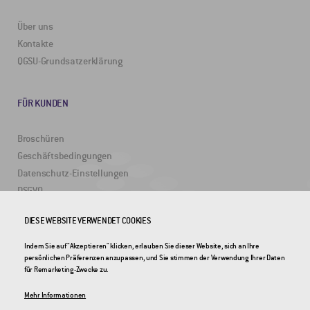
Über uns
Kontakte
QGSU-Grundsatzerklärung
FÜR KUNDEN
Broschüren
Geschäftsbedingungen
Datenschutz-Einstellungen
DSGVO
DIESE WEBSITE VERWENDET COOKIES
NÜTZLICHE LINKS
Indem Sie auf "Akzeptieren" klicken, erlauben Sie dieser Website, sich an Ihre
persönlichen Präferenzen anzupassen, und Sie stimmen der Verwendung Ihrer Daten
2DRoad
für Remarketing-Zwecke zu.
Invipo
Mehr Informationen