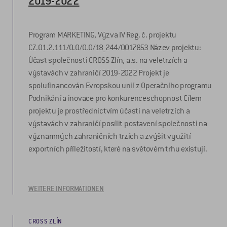
2019-2022
Program MARKETING, Výzva IV Reg. č. projektu
CZ.01.2.111/0.0/0.0/18_244/0017853 Název projektu:
Účast společnosti CROSS Zlín, a.s. na veletrzích a
výstavách v zahraničí 2019-2022 Projekt je
spolufinancován Evropskou unií z Operačního programu
Podnikání a inovace pro konkurenceschopnost Cílem
projektu je prostřednictvím účasti na veletrzích a
výstavách v zahraničí posílit postavení společnosti na
významných zahraničních trzích a zvýšit využití
exportních příležitostí, které na světovém trhu existují.
WEITERE INFORMATIONEN
CROSS ZLÍN