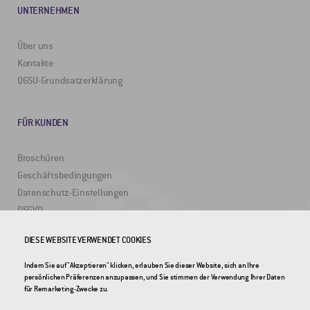
UNTERNEHMEN
Über uns
Kontakte
QGSU-Grundsatzerklärung
FÜR KUNDEN
Broschüren
Geschäftsbedingungen
Datenschutz-Einstellungen
DSGVO
DIESE WEBSITE VERWENDET COOKIES
NÜTZLICHE LINKS
Indem Sie auf "Akzeptieren" klicken, erlauben Sie dieser Website, sich an Ihre
persönlichen Präferenzen anzupassen, und Sie stimmen der Verwendung Ihrer Daten
2DRoad
für Remarketing-Zwecke zu.
Invipo