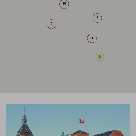
39
2
2
3