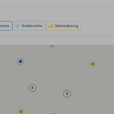
ysteme
Straßenwetter
Datenerfassung
3
3