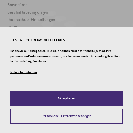
Broschüren
Geschäftsbedingungen
Datenschutz-Einstellungen
DSGVO
DIESE WEBSITE VERWENDET COOKIES
NÜTZLICHE LINKS
Indem Sie auf "Akzeptieren" klicken, erlauben Sie dieser Website, sich an Ihre
persönlichen Präferenzen anzupassen, und Sie stimmen der Verwendung Ihrer Daten
2DRoad
für Remarketing-Zwecke zu.
Invipo
Mehr Informationen
Akzeptieren
Persönliche Präferenzen festlegen
© 2026 CROSS Zlín, a.s. / Alle Rechte vorbehalten / Webdesign by
Studio 9