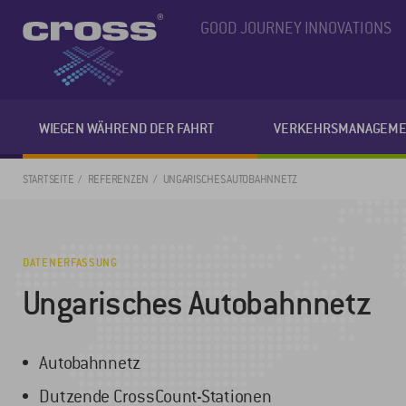
GOOD JOURNEY INNOVATIONS
WIEGEN WÄHREND DER FAHRT
VERKEHRSMANAGEME
STARTSEITE
REFERENZEN
UNGARISCHES AUTOBAHNNETZ
DATENERFASSUNG
Ungarisches Autobahnnetz
Autobahnnetz
Dutzende CrossCount-Stationen