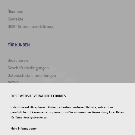
Über uns
Kontakte
QGSU-Grundsatzerklärung
FÜR KUNDEN
Broschüren
Geschäftsbedingungen
Datenschutz-Einstellungen
DSGVO
DIESE WEBSITE VERWENDET COOKIES
NÜTZLICHE LINKS
Indem Sie auf "Akzeptieren" klicken, erlauben Sie dieser Website, sich an Ihre
persönlichen Präferenzen anzupassen, und Sie stimmen der Verwendung Ihrer Daten
2DRoad
für Remarketing-Zwecke zu.
Invipo
Mehr Informationen