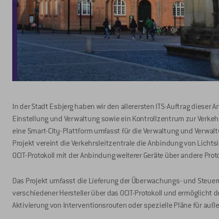
In der Stadt Esbjerg haben wir den allerersten ITS-Auftrag dieser 
Einstellung und Verwaltung sowie ein Kontrollzentrum zur Verk
eine Smart-City-Plattform umfasst für die Verwaltung und Verwaltu
Projekt vereint die Verkehrsleitzentrale die Anbindung von Lich
OCIT-Protokoll mit der Anbindung weiterer Geräte über andere Protok
Das Projekt umfasst die Lieferung der Überwachungs- und Steue
verschiedener Hersteller über das OCIT-Protokoll und ermöglicht d
Aktivierung von Interventionsrouten oder spezielle Pläne für au