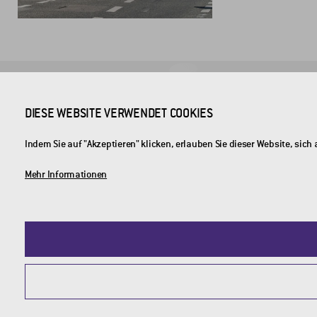
FIRMENSITZ
DIESE WEBSITE VERWENDET COOKIES
CROSS Zlín, a.s.
Indem Sie auf "Akzeptieren" klicken, erlauben Sie dieser Website, si
Průmyslová 1395
Mehr Informationen
Tschechische Republik
© 2026 CROSS Zlín, a.s. / Alle Rechte vorbehalten / Webdesign by
Studio 9