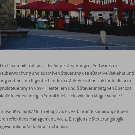
Art in Dänemark realisiert, der Ampelsteuerungen, Software zur
ehrsüberwachung und adaptiven Steuerung des eDaptive-Verkehrs und
ng anderer intelligenter Geräte der Verkehrsinfrastruktur. In diesem
tsignalsteuerungen von 4 Herstellern und 5 Steuerungstypen über das
olle in einer einzigen Schnittstelle. Ein wirklich kluger Ansatz!
rungssoftwareplattform eDaptiva. Es verbindet 5 Steuerungstypen
eren effektives Management, wie z. B. regionale Steuerungslogik,
ßergewöhnliche Verkehrssituationen.