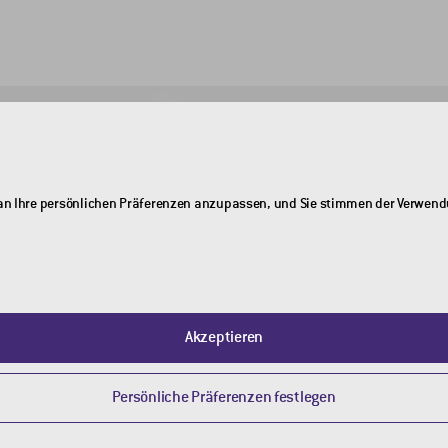
UNTERNEHMEN
Über uns
ch an Ihre persönlichen Präferenzen anzupassen, und Sie stimmen der Verwen
Kontakte
QGSU-Grundsatzerklärung
Akzeptieren
Persönliche Präferenzen festlegen