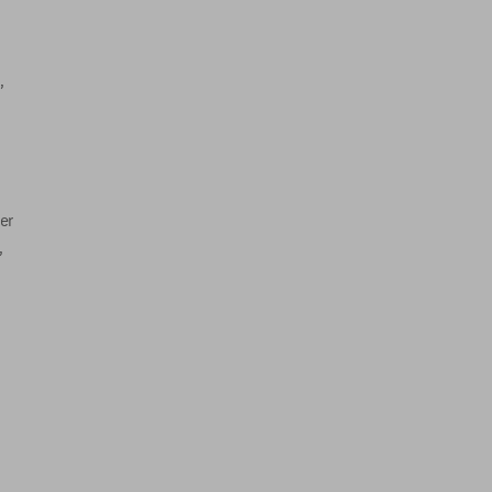
,
er
,