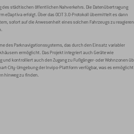
 des städtischen öffentlichen Nahverkehrs. Die Datenübertragung
eDaptiva erfolgt. Über das OCIT 3.0-Protokoll übermittelt es dann
em, sofort auf die Anwesenheit eines solchen Fahrzeugs zu reagieren
n.
ahme des Parknavigationssystems, das durch den Einsatz variabler
rkhäusern ermöglicht. Das Projekt integriert auch Geräte wie
g und kontrolliert auch den Zugang zu Fußgänger- oder Wohnzonen üb
Smart-City-Umgebung der Invipo-Plattform verfügbar, was es ermöglicht
ien hinweg zu finden.