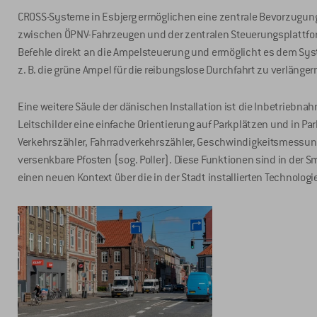
CROSS-Systeme in Esbjerg ermöglichen eine zentrale Bevorzugung
zwischen ÖPNV-Fahrzeugen und der zentralen Steuerungsplattform 
Befehle direkt an die Ampelsteuerung und ermöglicht es dem Syst
z. B. die grüne Ampel für die reibungslose Durchfahrt zu verlänger
Eine weitere Säule der dänischen Installation ist die Inbetriebn
Leitschilder eine einfache Orientierung auf Parkplätzen und in Pa
Verkehrszähler, Fahrradverkehrszähler, Geschwindigkeitsmessun
versenkbare Pfosten (sog. Poller). Diese Funktionen sind in der 
einen neuen Kontext über die in der Stadt installierten Technolog