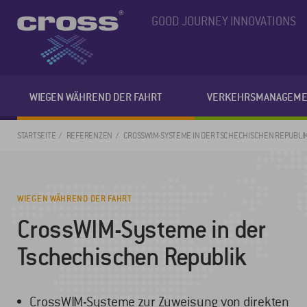
GOOD JOURNEY INNOVATIONS
WIEGEN WÄHREND DER FAHRT
VERKEHRSMANAGEME
STARTSEITE
REFERENZEN
CROSSWIM-SYSTEME IN DER TSCHECHISCHEN REPUBLI
WIEGEN WÄHREND DER FAHRT
CrossWIM-Systeme in der
Tschechischen Republik
CrossWIM-Systeme zur Zuweisung von direkten