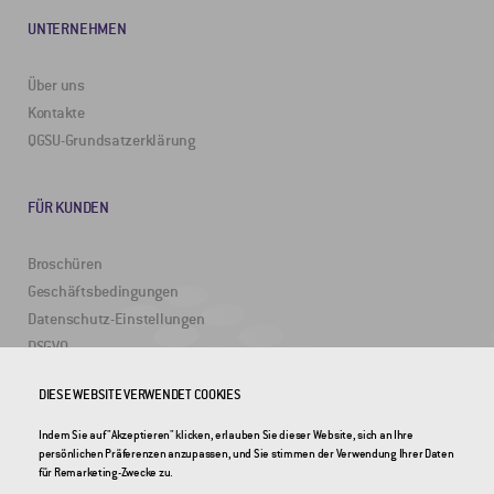
UNTERNEHMEN
Über uns
Kontakte
QGSU-Grundsatzerklärung
FÜR KUNDEN
Broschüren
Geschäftsbedingungen
Datenschutz-Einstellungen
DSGVO
DIESE WEBSITE VERWENDET COOKIES
NÜTZLICHE LINKS
Indem Sie auf "Akzeptieren" klicken, erlauben Sie dieser Website, sich an Ihre
persönlichen Präferenzen anzupassen, und Sie stimmen der Verwendung Ihrer Daten
2DRoad
für Remarketing-Zwecke zu.