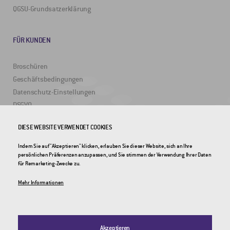
QGSU-Grundsatzerklärung
FÜR KUNDEN
Broschüren
Geschäftsbedingungen
Datenschutz-Einstellungen
DSGVO
DIESE WEBSITE VERWENDET COOKIES
NÜTZLICHE LINKS
Indem Sie auf "Akzeptieren" klicken, erlauben Sie dieser Website, sich an Ihre
persönlichen Präferenzen anzupassen, und Sie stimmen der Verwendung Ihrer Daten
2DRoad
für Remarketing-Zwecke zu.
Invipo
Mehr Informationen
Akzeptieren