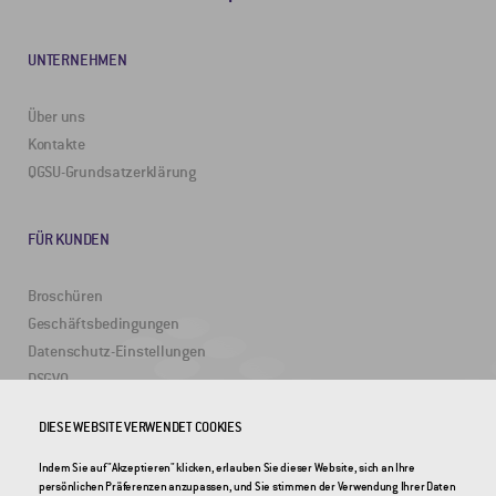
UNTERNEHMEN
Über uns
Kontakte
QGSU-Grundsatzerklärung
FÜR KUNDEN
Broschüren
Geschäftsbedingungen
Datenschutz-Einstellungen
DSGVO
DIESE WEBSITE VERWENDET COOKIES
NÜTZLICHE LINKS
Indem Sie auf "Akzeptieren" klicken, erlauben Sie dieser Website, sich an Ihre
persönlichen Präferenzen anzupassen, und Sie stimmen der Verwendung Ihrer Daten