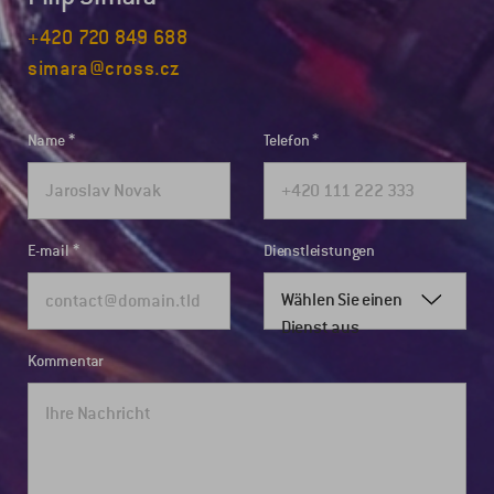
+420 720 849 688
simara@cross.cz
Name
Telefon
E-mail
Dienstleistungen
Wählen Sie einen
Dienst aus
Kommentar