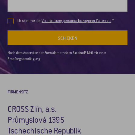
Ich stimme der
Verarbeitung personenbezogener Daten zu.
SCHICKEN
Nach dem Absenden des Formulars erhalten Sie eine E-Mail mit einer
Empfangsbestätigung.
FIRMENSITZ
CROSS Zlín, a.s.
Průmyslová 1395
Tschechische Republik