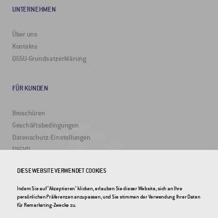
UNTERNEHMEN
Über uns
Kontakte
QGSU-Grundsatzerklärung
FÜR KUNDEN
Broschüren
Geschäftsbedingungen
Datenschutz-Einstellungen
DSGVO
DIESE WEBSITE VERWENDET COOKIES
NÜTZLICHE LINKS
Indem Sie auf "Akzeptieren" klicken, erlauben Sie dieser Website, sich an Ihre
persönlichen Präferenzen anzupassen, und Sie stimmen der Verwendung Ihrer Daten
2DRoad
für Remarketing-Zwecke zu.
Invipo