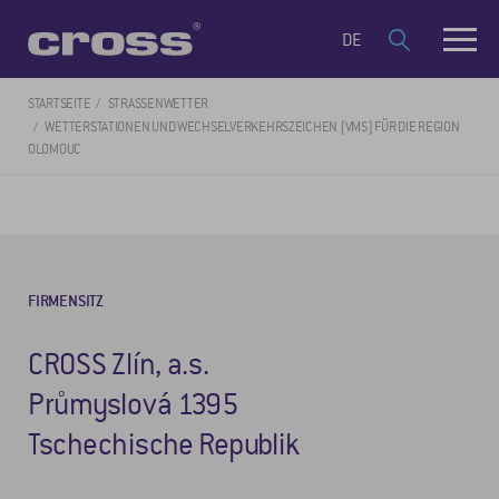
DE
STARTSEITE
STRASSENWETTER
WETTERSTATIONEN UND WECHSELVERKEHRSZEICHEN (VMS) FÜR DIE REGION
OLOMOUC
FIRMENSITZ
CROSS Zlín, a.s.
Průmyslová 1395
Tschechische Republik