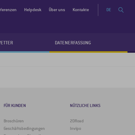
ferenzen
Helpdesk
Über uns
Kontakte
DE
WETTER
DATENERFASSUNG
FÜR KUNDEN
NÜTZLICHE LINKS
Broschüren
2DRoad
Geschäftsbedingungen
Invipo