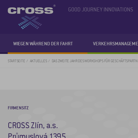
GOOD JOURNEY INNOVATIONS
WIEGEN WÄHREND DER FAHRT
VERKEHRSMANAGEME
STARTSEITE
AKTUELLES
DAS ZWEITE JAHR DES WORKSHOPS FÜR GESCHÄFTSPART
FIRMENSITZ
CROSS Zlín, a.s.
Průmyslová 1395