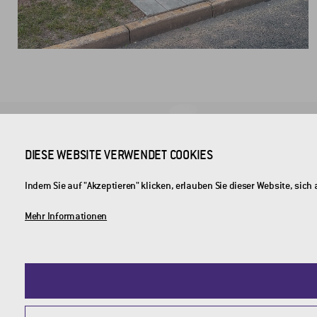
FIRMENSITZ
DIESE WEBSITE VERWENDET COOKIES
CROSS Zlín, a.s.
Indem Sie auf "Akzeptieren" klicken, erlauben Sie dieser Website, si
Průmyslová 1395
Mehr Informationen
Tschechische Republik