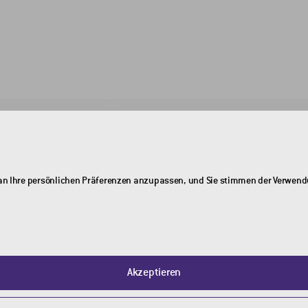
UNTERNEHMEN
Über uns
ch an Ihre persönlichen Präferenzen anzupassen, und Sie stimmen der Verwen
Kontakte
QGSU-Grundsatzerklärung
Akzeptieren