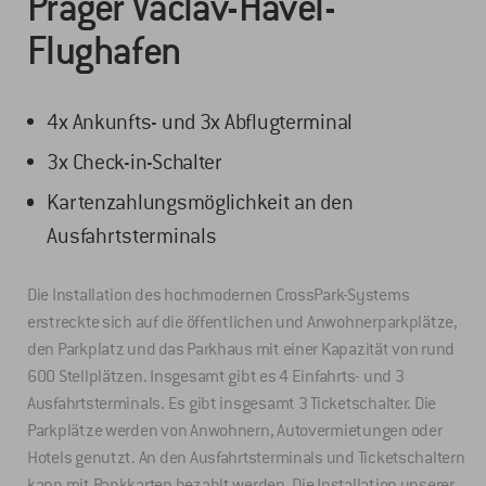
Prager Václav-Havel-
Flughafen
4x Ankunfts- und 3x Abflugterminal
3x Check-in-Schalter
Kartenzahlungsmöglichkeit an den
Ausfahrtsterminals
Die Installation des hochmodernen CrossPark-Systems
erstreckte sich auf die öffentlichen und Anwohnerparkplätze,
den Parkplatz und das Parkhaus mit einer Kapazität von rund
600 Stellplätzen. Insgesamt gibt es 4 Einfahrts- und 3
Ausfahrtsterminals. Es gibt insgesamt 3 Ticketschalter. Die
Parkplätze werden von Anwohnern, Autovermietungen oder
Hotels genutzt. An den Ausfahrtsterminals und Ticketschaltern
kann mit Bankkarten bezahlt werden. Die Installation unserer