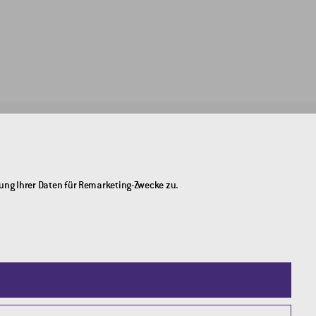
FÜR KUNDEN
NÜTZLICHE LINKS
Broschüren
2DRoad
dung Ihrer Daten für Remarketing-Zwecke zu.
Geschäftsbedingungen
Invipo
Datenschutz-Einstellungen
DSGVO